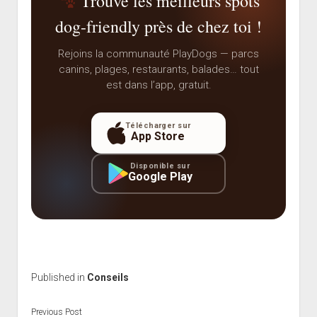
Trouve les meilleurs spots
dog-friendly près de chez toi !
Rejoins la communauté PlayDogs — parcs
canins, plages, restaurants, balades… tout
est dans l’app, gratuit.
Télécharger sur
App Store
Disponible sur
Google Play
Published in
Conseils
Previous Post