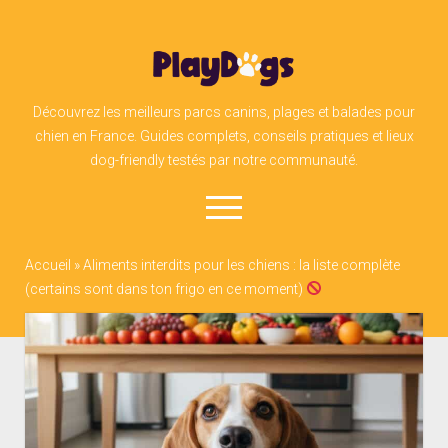
PlayDogs
Découvrez les meilleurs parcs canins, plages et balades pour
chien en France. Guides complets, conseils pratiques et lieux
dog-friendly testés par notre communauté.
open
menu
Accueil
»
Aliments interdits pour les chiens : la liste complète
facebook
instagram
linkedin
admin@play-dogs.ch
(certains sont dans ton frigo en ce moment)