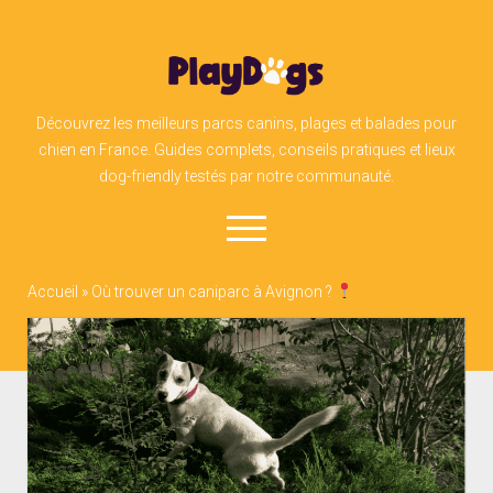
PlayDogs
Découvrez les meilleurs parcs canins, plages et balades pour
chien en France. Guides complets, conseils pratiques et lieux
dog-friendly testés par notre communauté.
open
menu
Accueil
»
Où trouver un caniparc à Avignon ?
facebook
instagram
linkedin
admin@play-dogs.ch