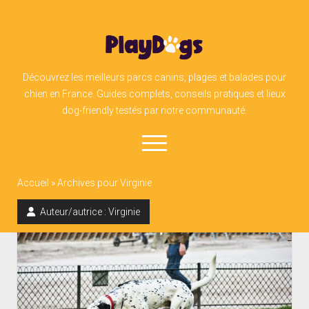
PlayDogs
Découvrez les meilleurs parcs canins, plages et balades pour
chien en France. Guides complets, conseils pratiques et lieux
dog-friendly testés par notre communauté.
open
menu
Accueil
»
Archives pour Virginie
facebook
instagram
linkedin
admin@play-dogs.ch
Auteur/autrice :
Virginie