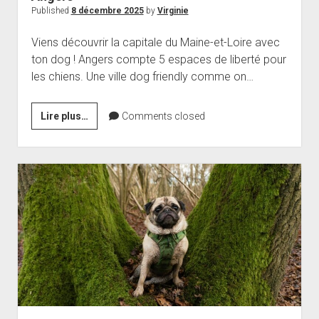
Published
8 décembre 2025
by
Virginie
Viens découvrir la capitale du Maine-et-Loire avec
ton dog ! Angers compte 5 espaces de liberté pour
les chiens. Une ville dog friendly comme on…
5
Lire plus…
Comments closed
espaces
de
liberté
pour
les
chiens
à
Angers