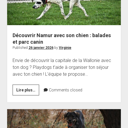
Découvrir Namur avec son chien : balades
et parc canin
Published
26 janvier 2026
by
Virginie
Envie de découvrir la capitale de la Wallonie avec
ton dog ? Playdogs t’aide à organiser ton séjour
avec ton chien ! L’équipe te propose…
Découvrir
Lire plus…
Comments closed
Namur
avec
son
chien
: