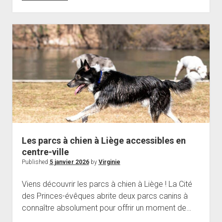
balades
avec
son
chien
à
Clermont-
Ferrand
et
alentours
Les parcs à chien à Liège accessibles en
centre-ville
Published
5 janvier 2026
by
Virginie
Viens découvrir les parcs à chien à Liège ! La Cité
des Princes-évêques abrite deux parcs canins à
connaître absolument pour offrir un moment de…