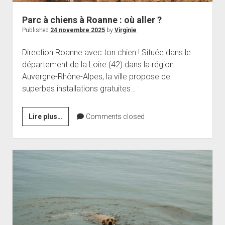
Parc à chiens à Roanne : où aller ?
Published
24 novembre 2025
by
Virginie
Direction Roanne avec ton chien ! Située dans le
département de la Loire (42) dans la région
Auvergne-Rhône-Alpes, la ville propose de
superbes installations gratuites…
Parc
Lire plus…
Comments closed
à
chiens
à
Roanne
:
où
aller
?