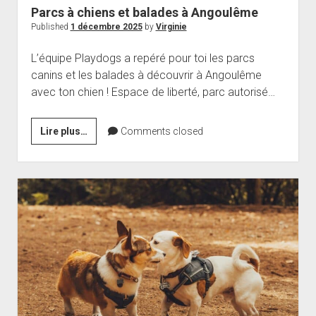
Parcs à chiens et balades à Angoulême
Published
1 décembre 2025
by
Virginie
L’équipe Playdogs a repéré pour toi les parcs
canins et les balades à découvrir à Angoulême
avec ton chien ! Espace de liberté, parc autorisé…
Parcs
Lire plus…
Comments closed
à
chiens
et
balades
à
Angoulême