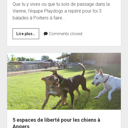
Que tu y vives ou que tu sois de passage dans la
Vienne, l’équipe Playdogs a repéré pour toi 3
balades à Poitiers à faire…
3
Lire plus…
Comments closed
balades
avec
son
chien
à
Poitiers
5 espaces de liberté pour les chiens à
Angers