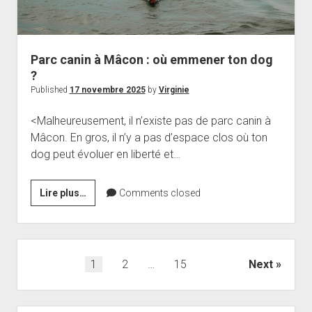
Parc canin à Mâcon : où emmener ton dog
?
Published
17 novembre 2025
by
Virginie
<Malheureusement, il n’existe pas de parc canin à
Mâcon. En gros, il n’y a pas d’espace clos où ton
dog peut évoluer en liberté et…
Parc
Lire plus…
Comments closed
canin
à
Mâcon
:
1
2
…
15
Next
Pagination
où
emmener
des
ton