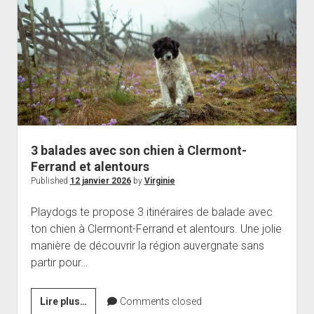
son
chien
à
Mulhouse
?
3 balades avec son chien à Clermont-
Ferrand et alentours
Published
12 janvier 2026
by
Virginie
Playdogs te propose 3 itinéraires de balade avec
ton chien à Clermont-Ferrand et alentours. Une jolie
manière de découvrir la région auvergnate sans
partir pour…
3
Lire plus…
Comments closed