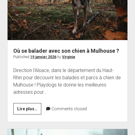
balades
et
parc
canin
Où se balader avec son chien à Mulhouse ?
Published
19 janvier 2026
by
Virginie
Direction l’Alsace, dans le département du Haut-
Rhin pour découvrir les balades et parcs à chien de
Mulhouse ! Playdogs te donne les meilleures
adresses pour…
Où
Lire plus…
Comments closed
se
balader
avec