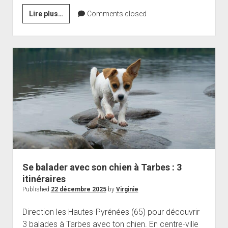
Les
Lire plus…
Comments closed
parcs
à
chien
à
Liège
accessibles
en
centre-
ville
Se balader avec son chien à Tarbes : 3
itinéraires
Published
22 décembre 2025
by
Virginie
Direction les Hautes-Pyrénées (65) pour découvrir
3 balades à Tarbes avec ton chien. En centre-ville