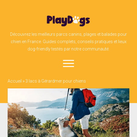
PlayDogs
Découvrez les meilleurs parcs canins, plages et balades pour
chien en France. Guides complets, conseils pratiques et lieux
dog-friendly testés par notre communauté.
open
menu
Accueil
»
3 lacs à Gérardmer pour chiens
facebook
instagram
linkedin
admin@play-dogs.ch