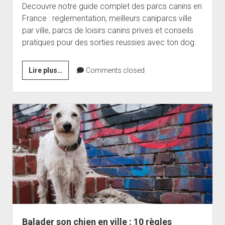
Decouvre notre guide complet des parcs canins en
France : reglementation, meilleurs caniparcs ville
par ville, parcs de loisirs canins prives et conseils
pratiques pour des sorties reussies avec ton dog.
Parcs
Lire plus…
Comments closed
canins
en
France
:
Trouvez
votre
espace
de
liberté
Balader son chien en ville : 10 règles