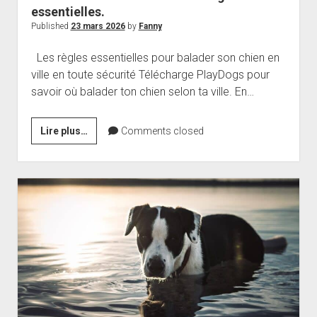
essentielles.
Published
23 mars 2026
by
Fanny
Les règles essentielles pour balader son chien en
ville en toute sécurité Télécharge PlayDogs pour
savoir où balader ton chien selon ta ville. En…
Balader
Lire plus…
Comments closed
son
chien
en
ville
:
10
règles
essentielles.