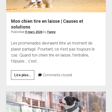
Mon chien tire en laisse | Causes et
solutions
Published
9 mars 2026
by
Fanny
Les promenades devraient être un moment de
plaisir partagé. Pourtant, ce n’est pas toujours le
cas. Quand ton chien tire en laisse, t’entraîne,
t’épuise… c’est…
Mon
Lire plus…
Comments closed
chien
tire
en
laisse
|
Causes