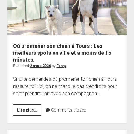
et
solutions
Où promener son chien à Tours : Les
meilleurs spots en ville et à moins de 15
minutes.
Published
2 mars 2026
by
Fanny
Si tu te demandes où promener ton chien à Tours,
rassure-toi : ici, on ne manque pas d’endroits pour
sortir prendre l’air avec son compagnon…
Où
Lire plus…
Comments closed
promener
son
chien