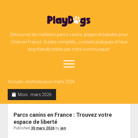
PlayDogs
Découvrez les meilleurs parcs canins, plages et balades pour
chien en France. Guides complets, conseils pratiques et lieux
dog-friendly testés par notre communauté.
open
menu
Accueil
»
Archives pour mars 2026
facebook
instagram
linkedin
admin@play-dogs.ch
Mois :
mars 2026
Parcs canins en France : Trouvez votre
espace de liberté
Published
30 mars 2026
by
jen