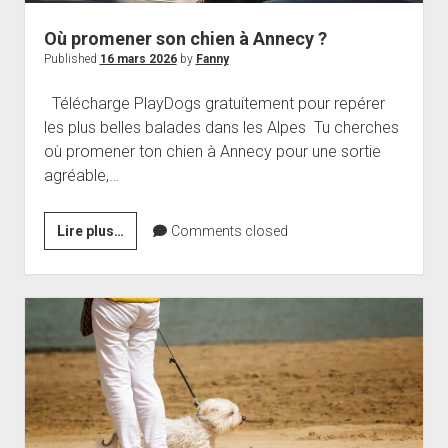
Où promener son chien à Annecy ?
Published
16 mars 2026
by
Fanny
Télécharge PlayDogs gratuitement pour repérer
les plus belles balades dans les Alpes Tu cherches
où promener ton chien à Annecy pour une sortie
agréable,…
Où
Lire plus…
Comments closed
promener
son
chien
à
Annecy
?